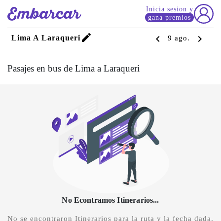
Inicia sesion y
gana premios
edit
chevron_left
chevron_right
Lima A Laraqueri
9 ago.
Pasajes en bus de Lima a Laraqueri
No Econtramos Itinerarios...
No se encontraron Itinerarios para la ruta y la fecha dada.