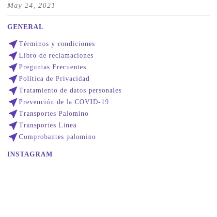
May 24, 2021
GENERAL
near_me
Términos y condiciones
near_me
Libro de reclamaciones
near_me
Preguntas Frecuentes
near_me
Política de Privacidad
near_me
Tratamiento de datos personales
near_me
Prevención de la COVID-19
near_me
Transportes Palomino
near_me
Transportes Linea
near_me
Comprobantes palomino
INSTAGRAM