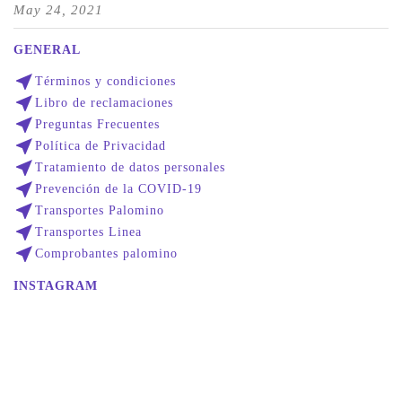
May 24, 2021
GENERAL
near_me
Términos y condiciones
near_me
Libro de reclamaciones
near_me
Preguntas Frecuentes
near_me
Política de Privacidad
near_me
Tratamiento de datos personales
near_me
Prevención de la COVID-19
near_me
Transportes Palomino
near_me
Transportes Linea
near_me
Comprobantes palomino
INSTAGRAM