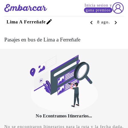
Inicia sesion y
gana premios
edit
chevron_left
chevron_right
Lima A Ferreñafe
8 ago.
Pasajes en bus de Lima a Ferreñafe
No Econtramos Itinerarios...
No se encontraron Itinerarios para la ruta y la fecha dada.