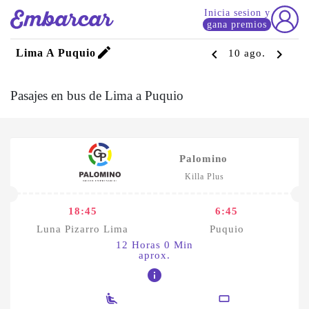
Inicia sesion y
gana premios
edit
chevron_left
chevron_right
Lima A Puquio
10 ago.
Pasajes en bus de Lima a Puquio
Palomino
Killa Plus
18:45
6:45
Luna Pizarro Lima
Puquio
12 Horas 0 Min
aprox.
info
airline_seat_recline_extra
crop_16_9